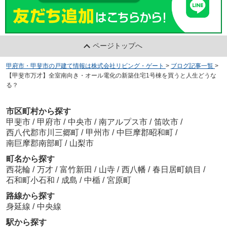
ページトップへ
甲府市・甲斐市の戸建て情報は株式会社リビング・ゲート
>
ブログ記事一覧
>
【甲斐市万才】全室南向き・オール電化の新築住宅1号棟を買うと人生どうな
る？
市区町村から探す
甲斐市
/
甲府市
/
中央市
/
南アルプス市
/
笛吹市
/
西八代郡市川三郷町
/
甲州市
/
中巨摩郡昭和町
/
南巨摩郡南部町
/
山梨市
町名から探す
西花輪
/
万才
/
富竹新田
/
山寺
/
西八幡
/
春日居町鎮目
/
石和町小石和
/
成島
/
中楯
/
宮原町
路線から探す
身延線
/
中央線
駅から探す