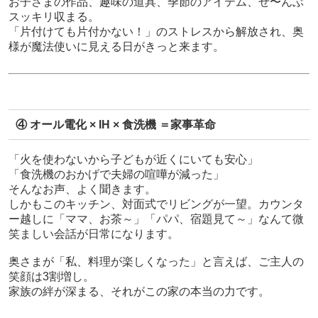
お子さまの作品、趣味の道具、季節のアイテム、ぜ〜んぶ
スッキリ収まる。
「片付けても片付かない！」のストレスから解放され、奥
様が魔法使いに見える日がきっと来ます。
④ オール電化 × IH × 食洗機 ＝家事革命
「火を使わないから子どもが近くにいても安心」
「食洗機のおかげで夫婦の喧嘩が減った」
そんなお声、よく聞きます。
しかもこのキッチン、対面式でリビングが一望。カウンタ
ー越しに「ママ、お茶～」「パパ、宿題見て～」なんて微
笑ましい会話が日常になります。
奥さまが「私、料理が楽しくなった」と言えば、ご主人の
笑顔は3割増し。
家族の絆が深まる、それがこの家の本当の力です。