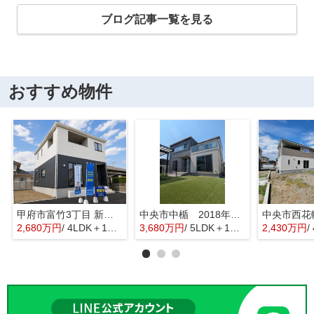
ブログ記事一覧を見る
おすすめ物件
甲府市富竹3丁目 新築全3棟 3号棟 南西道路・車並列3台
中央市中楯 2018年築中古戸建 セキスイハイム施工 太陽光パネル
2,680万円
/ 4LDK＋1S(納戸)
3,680万円
/ 5LDK＋1S(納戸)
2,430万円
/