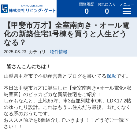
閲覧履歴
お気に入り
メニュー
0
0
【甲斐市万才】全室南向き・オール電
化の新築住宅1号棟を買うと人生どう
なる？
2025-03-23
カテゴリ：
物件情報
皆さんこんにちは！
山梨県甲府市で不動産営業とブログを書いてる
保坂
です。
本日は甲斐市万才に誕生した【全室南向き×オール電化×収
納豊富】のピッカピカな新築住宅をご紹介！
しかもなんと、土地65坪、車3台並列駐車OK、LDK17.2帖
のゆったり設計。これはもう…住んだら最後、出たくなく
なる系のおうちです。
おススメ箇所を8個紹介していきます！！どうぞご一読下
さい！！