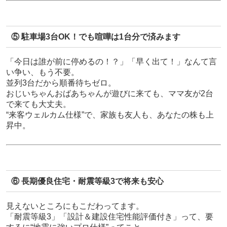
⑤ 駐車場3台OK！でも喧嘩は1台分で済みます
「今日は誰が前に停めるの！？」「早く出て！」なんて言
い争い、もう不要。
並列3台だから順番待ちゼロ。
おじいちゃんおばあちゃんが遊びに来ても、ママ友が2台
で来ても大丈夫。
“来客ウェルカム仕様”で、家族も友人も、あなたの株も上
昇中。
⑥ 長期優良住宅・耐震等級3で将来も安心
見えないところにもこだわってます。
「耐震等級3」「設計＆建設住宅性能評価付き」って、要