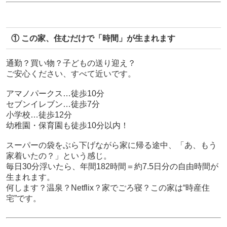
① この家、住むだけで「時間」が生まれます
通勤？買い物？子どもの送り迎え？
ご安心ください、すべて近いです。
アマノパークス…徒歩10分
セブンイレブン…徒歩7分
小学校…徒歩12分
幼稚園・保育園も徒歩10分以内！
スーパーの袋をぶら下げながら家に帰る途中、「あ、もう
家着いたの？」という感じ。
毎日30分浮いたら、年間182時間＝約7.5日分の自由時間が
生まれます。
何します？温泉？Netflix？家でごろ寝？この家は“時産住
宅”です。