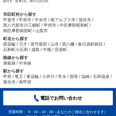
庭付き・駐車2台・静かな住宅街
市区町村から探す
甲斐市
/
甲府市
/
中央市
/
南アルプス市
/
笛吹市
/
西八代郡市川三郷町
/
甲州市
/
中巨摩郡昭和町
/
南巨摩郡南部町
/
山梨市
町名から探す
西花輪
/
万才
/
富竹新田
/
山寺
/
西八幡
/
春日居町鎮目
/
石和町小石和
/
成島
/
中楯
/
宮原町
路線から探す
身延線
/
中央線
駅から探す
甲府
/
竜王
/
東花輪
/
小井川
/
常永
/
国母
/
塩崎
/
石和温泉
/
善光寺
/
南甲府
電話でお問い合わせ
営業時間：
9：30～18：00（あなたのご都合に合わせます）