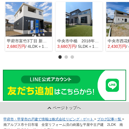
甲府市富竹3丁目 新築全3棟 3号棟 南西道路・車並列3台
中央市中楯 2018年築中古戸建 セキスイハイム施工 太陽光パネル
2,680万円
/ 4LDK＋1S(納戸)
3,680万円
/ 5LDK＋1S(納戸)
2,430万円
/
ページトップへ
甲府市・甲斐市の戸建て情報は株式会社リビング・ゲート
>
ブログ記事一覧
>
南アルプス市十日市場 全室リフォーム済の綺麗な平屋中古戸建 2LDK 南