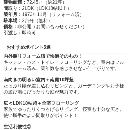
建物面積：
72.45㎡（約21坪）
間取り：
2LDK（LDK18帖以上）
築年月：
1973年11月（リフォーム済）
駐車場：
2台分（無料）
価格：
非公開（お問い合わせください）
引渡し：
即時可
おすすめポイント5選
内外装リフォーム済で快適そのもの！
キッチン・バス・トイレ・フローリングなど、室内はフル
リフォーム済み。築年数を感じさせない仕上がりです。
南向きの明るい室内＋南庭10坪超
たっぷり陽が差し込むリビングと、ガーデニングやお子様
の遊び場にぴったりな庭が魅力です。
広々LDK18帖超＋全室フローリング
家族でゆったりくつろげるリビング、寝室も十分な広さ。
使い勝手のよい間取りがポイント！
生活利便性◎