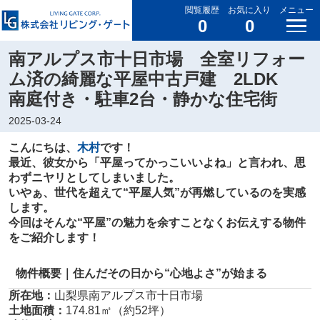
閲覧履歴
お気に入り
メニュー
0
0
南アルプス市十日市場 全室リフォー
ム済の綺麗な平屋中古戸建 2LDK
南庭付き・駐車2台・静かな住宅街
2025-03-24
こんにちは、
木村
です！
最近、彼女から「平屋ってかっこいいよね」と言われ、思
わずニヤリとしてしまいました。
いやぁ、世代を超えて“平屋人気”が再燃しているのを実感
します。
今回はそんな“平屋”の魅力を余すことなくお伝えする物件
をご紹介します！
物件概要｜住んだその日から“心地よさ”が始まる
所在地：
山梨県南アルプス市十日市場
土地面積：
174.81㎡（約52坪）