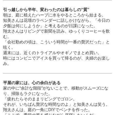
引っ越しから半年、変わったのは暮らしの“質”
朝は、庭に植えたハーブに水をやるところから始まる。
知美さんは花壇のラベンダーに話しかけながら、「今日の
夕飯は何にしようか」と考えるのが日課になった。
翔太さんはリビングで新聞を読み、ゆっくりコーヒーを飲
む。
「会社勤めの頃は、こういう時間が一番の贅沢だった」と
呟く。
週末には、近くのトライアルやオギノでまとめ買い。
時にはコンビニでアイスを買って帰るのが、夫婦のお楽し
み。
平屋の家には、心の余白がある
家の中に“余計な階段”がないことで、移動がスムーズにな
り、掃除もラクになった。
「疲れたらそのままリビングでゴロン。
それが、いちばん贅沢な時間なのよ」と知美さんは笑う。
翔太さんは、庭の一角にDIYでベンチを作った。