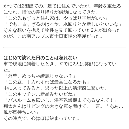
かつては2階建ての戸建てに住んでいたが、年齢を重ねる
につれ、階段の昇り降りが億劫になってきた。
「この先もずっと住む家は、やっぱり平屋がいい」
「でも、古すぎるのはイヤ。水回りとか新しいといいな」
そんな想いを抱えて物件を見て回っていた2人が出会った
のが、この南アルプス市十日市場の平屋だった。
はじめて訪れた日のことは忘れない
車で現地に到着したとき、すでに2人は笑顔になってい
た。
「外壁、めっちゃ綺麗じゃない？」
「この庭、手入れすれば最高になるかも」
中に入ってみると、思った以上の清潔感に驚いた。
「このキッチン…新品みたいだね」
「バスルームも広いし、浴室乾燥機まであるなんて！」
翔太さんはリビングの大きな窓を開けて、一言。「ああ…
風が気持ちいい」
その時点で、心はほぼ決まっていた。