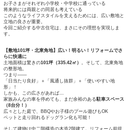
お子さまがそれぞれ小学校・中学校に通っている
将来的には両親との同居も考えている
このようなライフスタイルを支えるためには、広い敷地と
立地の良さが重要。
今回ご紹介する中古住宅は、まさにその理想を実現しま
す。
【敷地101坪・北東角地】広い！明るい！リフォームでさ
らに快適に
土地面積は驚きの
101坪（335.42㎡）
。そして、北東角地
の整形地。
つまり――
「日当たり良好」＋「風通し抜群」＋「使いやすい地
形」！
しかも、この広さがあれば…
家族みんなの車を停めても、まだ余裕のある
駐車スペース
（8台分！）
広々とした庭で、BBQやお子様のプール遊びもOK
ペットと走り回れるドッグラン化も可能！
そして建物は中二階構造の木造2階建て。リフォーム前提