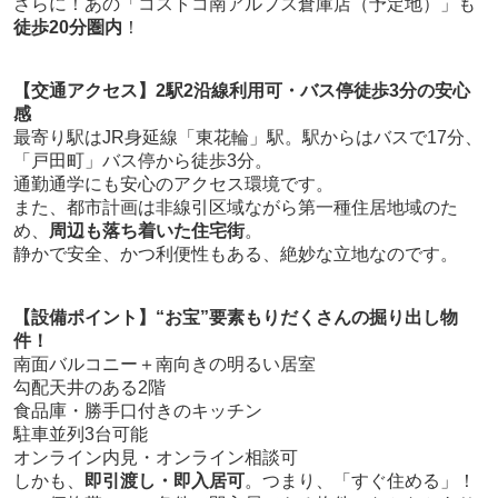
さらに！あの「コストコ南アルプス倉庫店（予定地）」も
徒歩20分圏内
！
【交通アクセス】2駅2沿線利用可・バス停徒歩3分の安心
感
最寄り駅はJR身延線「東花輪」駅。駅からはバスで17分、
「戸田町」バス停から徒歩3分。
通勤通学にも安心のアクセス環境です。
また、都市計画は非線引区域ながら第一種住居地域のた
め、
周辺も落ち着いた住宅街
。
静かで安全、かつ利便性もある、絶妙な立地なのです。
【設備ポイント】“お宝”要素もりだくさんの掘り出し物
件！
南面バルコニー＋南向きの明るい居室
勾配天井のある2階
食品庫・勝手口付きのキッチン
駐車並列3台可能
オンライン内見・オンライン相談可
しかも、
即引渡し・即入居可
。つまり、「すぐ住める」！