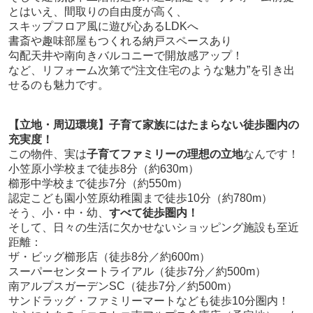
とはいえ、間取りの自由度が高く、
スキップフロア風に遊び心あるLDKへ
書斎や趣味部屋もつくれる納戸スペースあり
勾配天井や南向きバルコニーで開放感アップ！
など、リフォーム次第で“注文住宅のような魅力”を引き出
せるのも魅力です。
【立地・周辺環境】子育て家族にはたまらない徒歩圏内の
充実度！
この物件、実は
子育てファミリーの理想の立地
なんです！
小笠原小学校まで徒歩8分（約630m）
櫛形中学校まで徒歩7分（約550m）
認定こども園小笠原幼稚園まで徒歩10分（約780m）
そう、小・中・幼、
すべて徒歩圏内！
そして、日々の生活に欠かせないショッピング施設も至近
距離：
ザ・ビッグ櫛形店（徒歩8分／約600m）
スーパーセンタートライアル（徒歩7分／約500m）
南アルプスガーデンSC（徒歩7分／約500m）
サンドラッグ・ファミリーマートなども徒歩10分圏内！