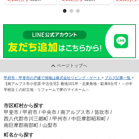
ページトップへ
甲府市・甲斐市の戸建て情報は株式会社リビング・ゲート
>
ブログ記事一覧
>
【南アルプス市小笠原 中古住宅】敷地101坪・北東角地・駐車8台可！～小中
学校近くの好立地・リフォームで夢のマイホーム～
市区町村から探す
甲斐市
/
甲府市
/
中央市
/
南アルプス市
/
笛吹市
/
西八代郡市川三郷町
/
甲州市
/
中巨摩郡昭和町
/
南巨摩郡南部町
/
山梨市
町名から探す