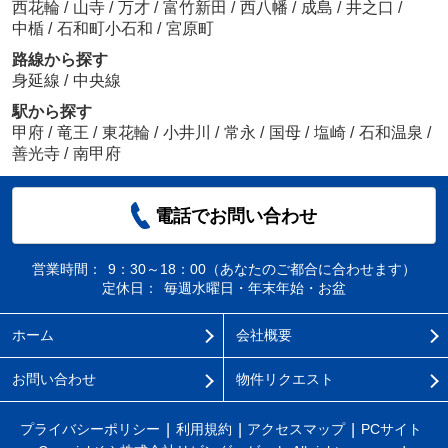
西花輪
/
山寺
/
万才
/
富竹新田
/
西八幡
/
成島
/
井之口
/
中楯
/
石和町小石和
/
宮原町
路線から探す
身延線
/
中央線
駅から探す
甲府
/
竜王
/
東花輪
/
小井川
/
常永
/
国母
/
塩崎
/
石和温泉
/
善光寺
/
南甲府
電話でお問い合わせ
営業時間：
9：30～18：00（あなたのご都合に合わせます）
定休日：
毎週水曜日・年末年始・お盆
ホーム
会社概要
お問い合わせ
物件リクエスト
プライバシーポリシー
利用規約
アクセスマップ
PCサイト