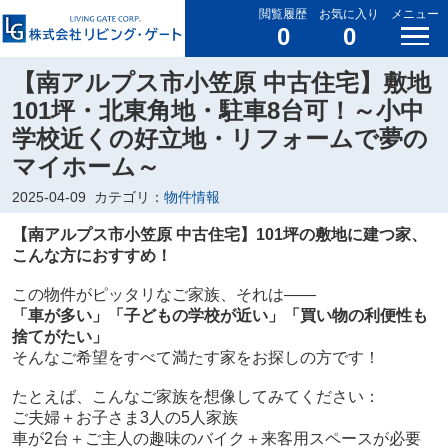
閲覧履歴
お気に入り
メニュー
0
0
【南アルプス市小笠原 中古住宅】敷地
101坪・北東角地・駐車8台可！～小中
学校近くの好立地・リフォームで夢の
マイホーム～
2025-04-09
カテゴリ：
物件情報
【南アルプス市小笠原 中古住宅】101坪の敷地に建つ家、
こんな方におすすめ！
この物件がピッタリなご家族、それは――
「車が多い」「子どもの学校が近い」「買い物の利便性も
捨てがたい」
そんなご希望をすべて満たす家をお探しの方です！
たとえば、こんなご家族を想像してみてください：
ご夫婦＋お子さま3人の5人家族
車が2台＋ご主人の趣味のバイク＋来客用スペースが必要