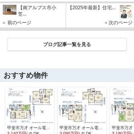
【南アルプス市小
【2025年最新】住宅...
笠...
＜ 前のページ
＞次のページ
ブログ記事一覧を見る
おすすめ物件
甲斐市万才 オール電化新築戸建 全3棟 2号棟 南西道路
甲斐市万才 オール電化新築戸建 全3棟 2号棟 南西道路
3,140万円
/ 4LDK
3,090万円
/ 4LDK
3,190万円
/