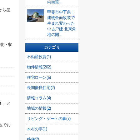
両面道...
から星
甲斐市中下条｜
建物全面改装で
生まれ変わった
中古戸建 北東角
地の開...
電化・収
カテゴリ
不動産投資(1)
物件情報(202)
住宅ローン(6)
長期優良住宅(2)
情報コラム(4)
！」と
地域の情報(2)
リビング・ゲートの事(7)
地でお
木村の事(1)
移住(2)