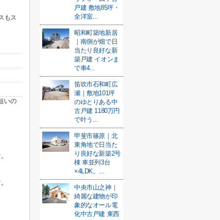
戸建 敷地85坪・
全洋室...
スもス
昭和町築地新居
｜南側が畑で日
当たり良好な新
築戸建 イオンま
で車4...
笛吹市石和町広
瀬｜敷地101坪
短いの
のゆとりある中
古戸建 1180万円
で叶う...
甲斐市篠原｜北
東角地で日当た
り良好な新築2号
す。
棟 車並列3台
×4LDK。...
す。
中央市山之神｜
綺麗な建物が印
象的なオール電
化中古戸建 東西
。