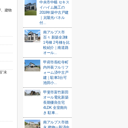
中央市中楯 セキス
イハイム施工の
坪、建物
2018年築中古戸建
｜太陽光パネル
付...
南アルプス市
百々 新築全2棟
1号棟 2号棟を比
較紹介｜南道路
オール...
甲府市長松寺町
内外装フルリフ
“未
ォーム済中古戸
建｜駐車3台可
池田小...
甲斐市富竹新田
オール電化新築
長期優良住宅
4LDK 全室南向
き 駐車...
南アルプス市徳
永 建物一新済中