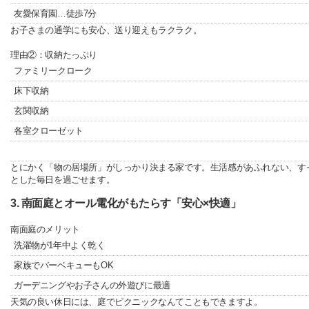
友愛保育園…徒歩7分
お子さまの通学にも安心、送り迎えもラクラク。
理由②：収納たっぷり
ファミリークローク
床下収納
玄関収納
各室クローゼット
とにかく「物の居場所」がしっかり決まる家です。生活感があふれない、す
とした毎日を過ごせます。
3. 南面庭とオール電化がもたらす「安心×快適」
南面庭のメリット
洗濯物が1年中よく乾く
家族でバーベキューもOK
ガーデニングやお子さんの外遊びに最適
天気の良い休日には、庭でピクニックなんてこともできますよ。