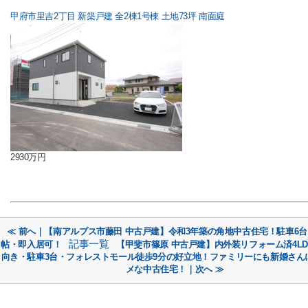
甲府市里吉2丁目 新築戸建 全2棟1号棟 土地73坪 南面庭
2930万円
≪ 前へ｜【南アルプス市藤田 中古戸建】令和3年築の角地中古住宅！駐車6台・
記事一覧
帖・即入居可！
【甲斐市篠原 中古戸建】内外装リフォーム済4L
向き・駐車3台・フォレストモール徒歩9分の好立地！ファミリーにも新婚さん
メな中古住宅！｜次へ ≫