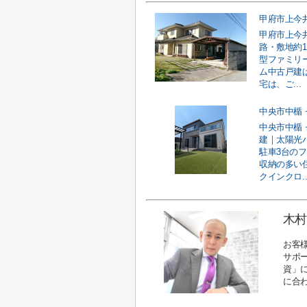
甲府市上今
路・敷地約1
型ファミリ
ム中古戸建
宅は、ご...
中央市中楯 
建｜太陽光
駐車3台の
収納の多い
クインクロ..
木村
お客
サポ
資」
に合