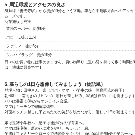
5. 周辺環境とアクセスの良さ
身延線「善光寺駅」から徒歩19分という立地。車なら甲府駅方面へのアクセ
ムーズです。
商業施設も充実
業務スーパー…徒歩8分
バロー…徒歩11分
ファミマ…徒歩5分
ツルハドラッグ…徒歩19分
日々のお買い物には事欠きません。買い物帰りに重い袋を持って歩く時間が
は、地味に最高です！
6. 暮らしの1日を想像してみましょう（物語風）
登場人物：田中さん一家（パパ・ママ・小学生の娘・保育園児の息子）
朝6時半、南向きのリビングに朝日が差し込み、家族は自然に目を覚ましま
パパは書斎で8時からオンライン会議。
ママはキッチンで朝食準備中。
対面キッチン越しに子どもたちの笑顔を眺めながら、優しい1日が始まりま
娘は玉諸小学校へ、息子は徒歩7分の保育園へ。
ママは帰宅後、庭の花に水をやり、ちょっと一息。
午後はファミリークロークで洗濯物を片づけ、買い物は徒歩5分の業スーへ