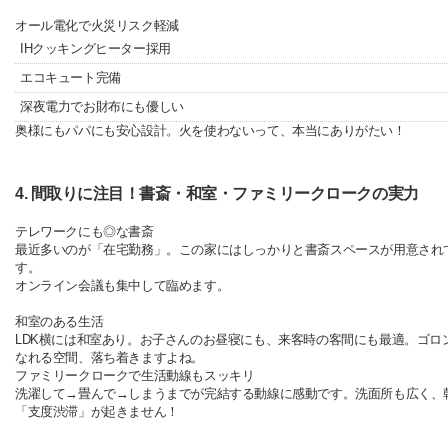
オール電化で火災リスク軽減
IHクッキングヒーター採用
エコキュート完備
深夜電力でお財布にも優しい
奥様にもパパにも安心設計。火を使わないって、本当にありがたい！
4. 間取りに注目！書斎・和室・ファミリークロークの実力
テレワークにも◎な書斎
最近多いのが「在宅勤務」。この家にはしっかりと書斎スペースが用意され
す。
オンライン会議も集中して臨めます。
和室のある生活
LDK横には和室あり。お子さんのお昼寝にも、来客時の客間にも最適。ゴロ
なれる空間、落ち着きますよね。
ファミリークロークで生活動線もスッキリ
洗濯して→畳んで→しまうまでが完結する動線に感動です。洗面所も広く、
「支度渋滞」が起きません！