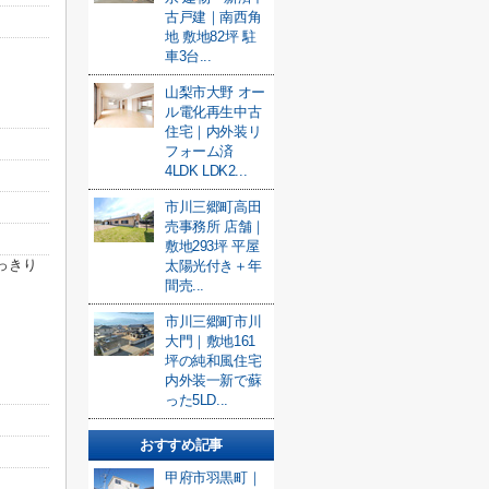
古戸建｜南西角
地 敷地82坪 駐
車3台...
山梨市大野 オー
ル電化再生中古
住宅｜内外装リ
フォーム済
4LDK LDK2...
市川三郷町高田
売事務所 店舗｜
敷地293坪 平屋
っきり
太陽光付き＋年
間売...
市川三郷町市川
大門｜敷地161
坪の純和風住宅
内外装一新で蘇
った5LD...
おすすめ記事
甲府市羽黒町｜