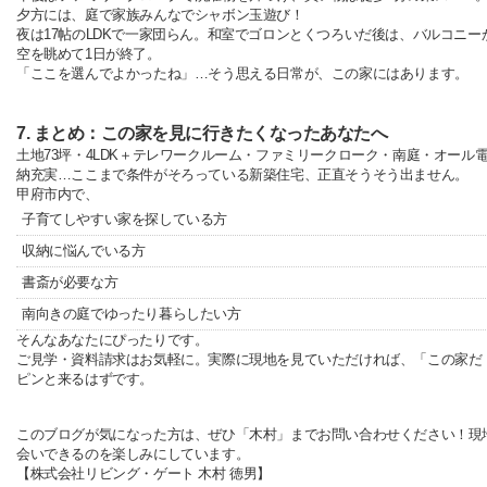
夕方には、庭で家族みんなでシャボン玉遊び！
夜は17帖のLDKで一家団らん。和室でゴロンとくつろいだ後は、バルコニー
空を眺めて1日が終了。
「ここを選んでよかったね」…そう思える日常が、この家にはあります。
7. まとめ：この家を見に行きたくなったあなたへ
土地73坪・4LDK＋テレワークルーム・ファミリークローク・南庭・オール
納充実…ここまで条件がそろっている新築住宅、正直そうそう出ません。
甲府市内で、
子育てしやすい家を探している方
収納に悩んでいる方
書斎が必要な方
南向きの庭でゆったり暮らしたい方
そんなあなたにぴったりです。
ご見学・資料請求はお気軽に。実際に現地を見ていただければ、「この家だ
ピンと来るはずです。
このブログが気になった方は、ぜひ「木村」までお問い合わせください！現
会いできるのを楽しみにしています。
【株式会社リビング・ゲート 木村 徳男】