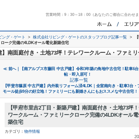
営業時間：
9：30～18：00（あなたのご都合に合わせ
ビング・ゲート
>
株式会社リビング・ゲートのスタッフブログ記事一覧
>
【
ローク完備の4LDKオール電化新築住宅
≪ 前へ｜【南アルプス市藤田 中古戸建】令和3年築の角地中古住宅！駐車6台・
帖・即入居可！
記事一覧
【甲斐市篠原 中古戸建】内外装リフォーム済4LDK｜全室南向き・駐車3台・
モール徒歩9分の好立地！ファミリーにも新婚さんにもおススメな中古住宅！
【甲府市里吉2丁目・新築戸建】南面庭付き・土地73坪！
ワークルーム・ファミリークローク完備の4LDKオール電
築住宅
カテゴリ：
物件情報
20