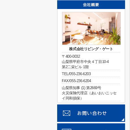
株式会社リビング・ゲート
〒400-0032
山梨県甲府市中央４丁目10-4
第2二栄ビル 1階
TEL/055-236-6203
FAX/055-236-6204
山梨県知事 (1) 第2669号
火災保険代理店（あいおいニッセ
イ同和損保）