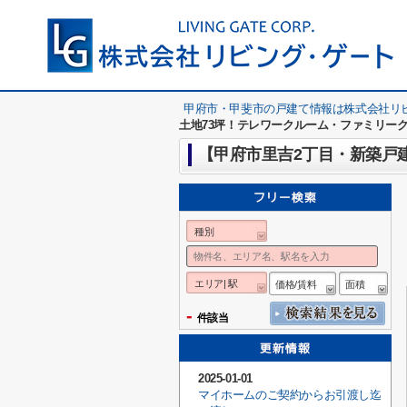
甲府市・甲斐市の戸建て情報は株式会社リ
土地73坪！テレワークルーム・ファミリーク
種別
エリア| 駅
価格/賃料
面積
-
件該当
2025-01-01
マイホームのご契約からお引渡し迄