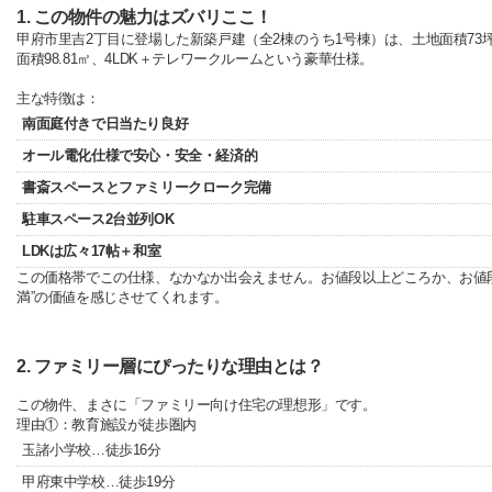
1. この物件の魅力はズバリここ！
甲府市里吉2丁目に登場した新築戸建（全2棟のうち1号棟）は、土地面積73
面積98.81㎡、4LDK＋テレワークルームという豪華仕様。
主な特徴は：
南面庭付きで日当たり良好
オール電化仕様で安心・安全・経済的
書斎スペースとファミリークローク完備
駐車スペース2台並列OK
LDKは広々17帖＋和室
この価格帯でこの仕様、なかなか出会えません。お値段以上どころか、お値段
満”の価値を感じさせてくれます。
2. ファミリー層にぴったりな理由とは？
この物件、まさに「ファミリー向け住宅の理想形」です。
理由①：教育施設が徒歩圏内
玉諸小学校…徒歩16分
甲府東中学校…徒歩19分