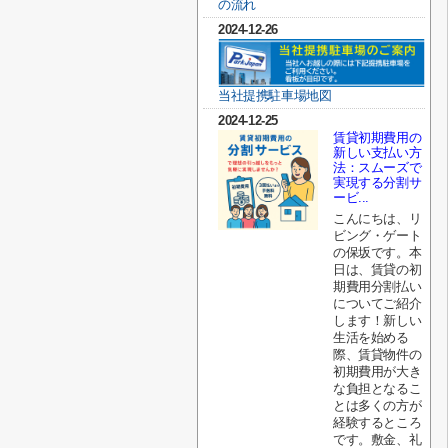
の流れ
2024-12-26
当社提携駐車場地図
2024-12-25
賃貸初期費用の
新しい支払い方
法：スムーズで
実現する分割サ
ービ...
こんにちは、リ
ビング・ゲート
の保坂です。本
日は、賃貸の初
期費用分割払い
についてご紹介
します！新しい
生活を始める
際、賃貸物件の
初期費用が大き
な負担となるこ
とは多くの方が
経験するところ
です。敷金、礼