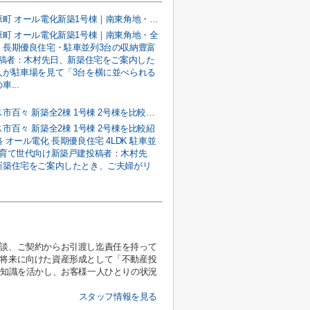
甲府市宮原町 オール電化新築1号棟｜南東角地・全室南向き・長期優良住宅・駐車並列3台の収納豊富な4LDK
原町 オール電化新築1号棟｜南東角地・全
・長期優良住宅・駐車並列3台の収納豊富
投稿者：木村先日、新築住宅をご案内した
人が駐車場を見て「3台を横に並べられる
...
南アルプス市百々 新築全2棟 1号棟 2号棟を比較紹介｜南道路 オール電化 長期優良住宅 4LDK 駐車並列3台の子育て世代向け新築戸建
市百々 新築全2棟 1号棟 2号棟を比較紹
 オール電化 長期優良住宅 4LDK 駐車並
子育て世代向け新築戸建投稿者：木村先
新築住宅をご案内したとき、ご夫婦がリ
相談、ご契約からお引渡し迄責任を持って
、将来に向けた資産形成として「不動産投
と知識を活かし、お客様一人ひとりの状況
スタッフ情報を見る