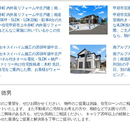
甲府市上今井町 内外装リフォーム中古戸建｜南道路・敷地約106坪・5LDK・LDK22帖・駐車4台の大型ファミリー住宅
井町 内外装リフォーム中古戸建｜南道
甲府市宮
06坪・5LDK・LDK22帖・駐車4台の大
室南向き
ー住宅甲府市上今井町 内外装リフォー
な4LDK
はどんなご家族に向いているかこの住
際、ご主
なら、朝の車
中央市中楯 セキスイハイム施工の2018年築中古戸建｜太陽光パネル付きオール電化・5LDK＋納戸・駐車3台のファミリー向け住宅
セキスイハイム施工の2018年築中古戸
南アルプス
パネル付きオール電化・5LDK＋納戸・
介｜南道路
ファミリー向け住宅投稿者：木村 先日、
列3台の
住宅をご案内した際、お客様がウォー
日、別の
.
ビング...
 徳男
様のご要望を、ぜひお聞かせください。 物件のご提案は勿論、住宅ローンのご
ートいたします。 また不動産のご売却をお考えの方や、相続などでお困りの方
にご興味のある方も、ぜひお気軽にご相談ください。 キャリア20年以上の経験
わせた最適なご提案と解決策を丁寧にご提示いたします。