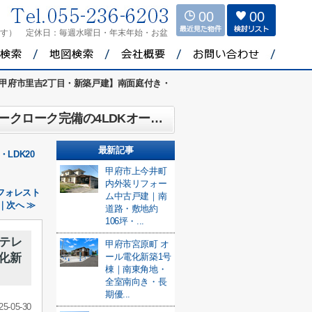
00
00
ます）
定休日：
毎週水曜日・年末年始・お盆
甲府市里吉2丁目・新築戸建】南面庭付き・
【甲府市里吉2丁目・新築戸建】南面庭付き・土地73坪！テレワークルーム・ファミリークローク完備の4LDKオール電化新築住宅
最新記事
LDK20
甲府市上今井町
内外装リフォー
フォレスト
ム中古戸建｜南
｜次へ ≫
道路・敷地約
106坪・...
テレ
甲府市宮原町 オ
化新
ール電化新築1号
棟｜南東角地・
全室南向き・長
期優...
25-05-30