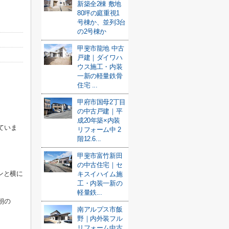
新築全2棟 敷地
80坪の庭重視1
号棟か、並列3台
の2号棟か
甲斐市龍地 中古
戸建｜ダイワハ
ウス施工・内装
一新の軽量鉄骨
住宅 ...
甲府市国母2丁目
の中古戸建｜平
成20年築×内装
ていま
リフォーム中 2
階12.6...
甲斐市富竹新田
の中古住宅｜セ
ンと横に
キスイハイム施
工・内装一新の
軽量鉄...
朝の
南アルプス市飯
野｜内外装フル
リフォーム中古