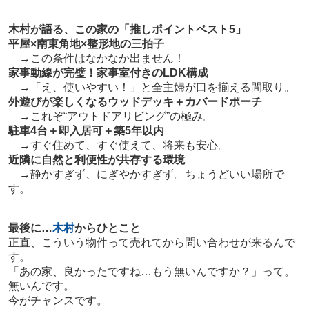
木村が語る、この家の「推しポイントベスト5」
平屋×南東角地×整形地の三拍子
→この条件はなかなか出ません！
家事動線が完璧！家事室付きのLDK構成
→「え、使いやすい！」と全主婦が口を揃える間取り。
外遊びが楽しくなるウッドデッキ＋カバードポーチ
→これぞ“アウトドアリビング”の極み。
駐車4台＋即入居可＋築5年以内
→すぐ住めて、すぐ使えて、将来も安心。
近隣に自然と利便性が共存する環境
→静かすぎず、にぎやかすぎず。ちょうどいい場所で
す。
最後に…
木村
からひとこと
正直、こういう物件って売れてから問い合わせが来るんで
す。
「あの家、良かったですね…もう無いんですか？」って。
無いんです。
今がチャンスです。