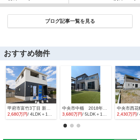
ブログ記事一覧を見る
おすすめ物件
甲府市富竹3丁目 新築全3棟 3号棟 南西道路・車並列3台
中央市中楯 2018年築中古戸建 セキスイハイム施工 太陽光パネル
2,680万円
/ 4LDK＋1S(納戸)
3,680万円
/ 5LDK＋1S(納戸)
2,430万円
/