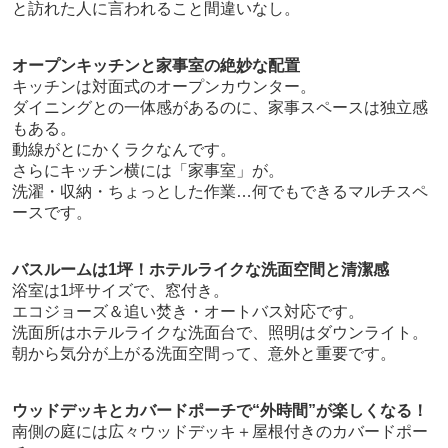
と訪れた人に言われること間違いなし。
オープンキッチンと家事室の絶妙な配置
キッチンは対面式のオープンカウンター。
ダイニングとの一体感があるのに、家事スペースは独立感
もある。
動線がとにかくラクなんです。
さらにキッチン横には「家事室」が。
洗濯・収納・ちょっとした作業…何でもできるマルチスペ
ースです。
バスルームは1坪！ホテルライクな洗面空間と清潔感
浴室は1坪サイズで、窓付き。
エコジョーズ＆追い焚き・オートバス対応です。
洗面所はホテルライクな洗面台で、照明はダウンライト。
朝から気分が上がる洗面空間って、意外と重要です。
ウッドデッキとカバードポーチで“外時間”が楽しくなる！
南側の庭には広々ウッドデッキ＋屋根付きのカバードポー