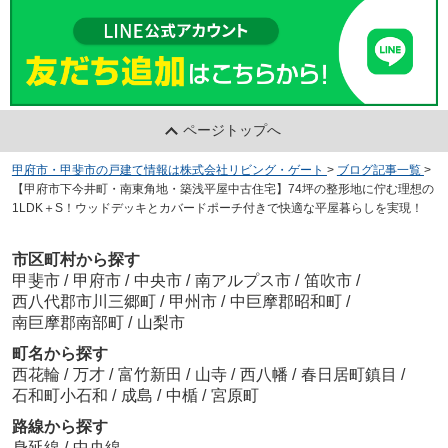
ページトップへ
甲府市・甲斐市の戸建て情報は株式会社リビング・ゲート
>
ブログ記事一覧
>
【甲府市下今井町・南東角地・築浅平屋中古住宅】74坪の整形地に佇む理想の
1LDK＋S！ウッドデッキとカバードポーチ付きで快適な平屋暮らしを実現！
市区町村から探す
甲斐市
/
甲府市
/
中央市
/
南アルプス市
/
笛吹市
/
西八代郡市川三郷町
/
甲州市
/
中巨摩郡昭和町
/
南巨摩郡南部町
/
山梨市
町名から探す
西花輪
/
万才
/
富竹新田
/
山寺
/
西八幡
/
春日居町鎮目
/
石和町小石和
/
成島
/
中楯
/
宮原町
路線から探す
身延線
/
中央線