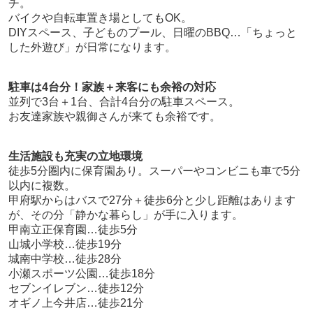
チ。
バイクや自転車置き場としてもOK。
DIYスペース、子どものプール、日曜のBBQ…「ちょっと
した外遊び」が日常になります。
駐車は4台分！家族＋来客にも余裕の対応
並列で3台＋1台、合計4台分の駐車スペース。
お友達家族や親御さんが来ても余裕です。
生活施設も充実の立地環境
徒歩5分圏内に保育園あり。スーパーやコンビニも車で5分
以内に複数。
甲府駅からはバスで27分＋徒歩6分と少し距離はあります
が、その分「静かな暮らし」が手に入ります。
甲南立正保育園…徒歩5分
山城小学校…徒歩19分
城南中学校…徒歩28分
小瀬スポーツ公園…徒歩18分
セブンイレブン…徒歩12分
オギノ上今井店…徒歩21分