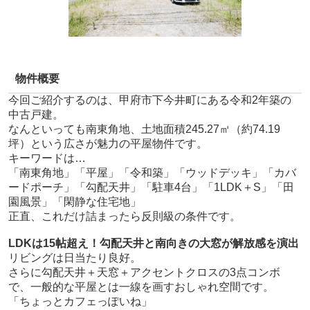
物件概要
今回ご紹介するのは、甲府市下今井町にある令和2年築の
中古戸建。
なんといっても南東角地、土地面積245.27㎡（約74.19
坪）という広さが魅力の平屋物件です。
キーワードは…
「南東角地」「平屋」「令和築」「ウッドデッキ」「カバ
ードポーチ」「勾配天井」「駐車4台」「1LDK＋S」「田
園風景」「閑静な住宅地」
正直、これだけ詰まったら反則級の条件です。
LDKは15帖超え！勾配天井と南向きの大窓が解放感を演出
リビングは日当たり良好。
さらに勾配天井＋天窓＋アクセントクロスの3点コンボ
で、一般的な平屋とは一線を画すおしゃれ空間です。
「ちょっとカフェっぽいね」