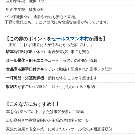
大明小学校…徒歩21分
甲西中学校…徒歩22分
バス停徒歩3分。通学や通勤も安心の立地。
子育て世代にも、シニア世代にも快適な生活が待っています。
【この家のポイントを
セールスマン木村
が語る】
「正直、これは“建てた人が住みたかった家”です。」
駐車3台並列OK
：休日に両親が遊びに来ても安心
オール電化＋IH＋エコキュート
：火の元の心配が激減
食品庫＆勝手口付きキッチン
：動線も配慮された家事ラク設計
一坪風呂＋浴室乾燥機
：疲れた体をしっかり癒せます
収納力がすごい
：WIC×1、CL×2、押入れ＋床下収納
【こんな方におすすめ！】
車を3台持っている、または来客が多いご家庭
広い庭付きで家庭菜園やお子様の遊び場が欲しい
家族の健康と安全を第一に考えたい（オール電化＋耐震等級3）