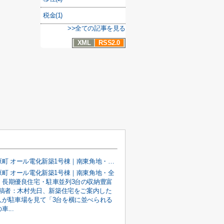
税金(1)
>>全ての記事を見る
XML
RSS2.0
甲府市宮原町 オール電化新築1号棟｜南東角地・全室南向き・長期優良住宅・駐車並列3台の収納豊富な4LDK
原町 オール電化新築1号棟｜南東角地・全
・長期優良住宅・駐車並列3台の収納豊富
投稿者：木村先日、新築住宅をご案内した
人が駐車場を見て「3台を横に並べられる
...