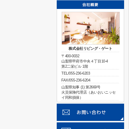
株式会社リビング・ゲート
〒400-0032
山梨県甲府市中央４丁目10-4
第2二栄ビル 1階
TEL/055-236-6203
FAX/055-236-6204
山梨県知事 (1) 第2669号
火災保険代理店（あいおいニッセ
イ同和損保）