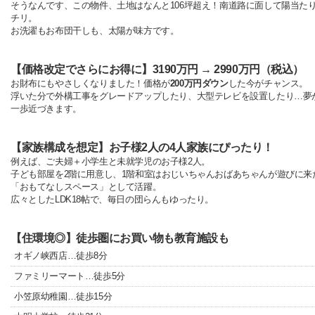
そうなんです、この物件、土地はなんと106坪超え！南道路に面して陽当た
チリ。
お洗濯もお布団干しも、太陽が味方です。
【価格改定でさらにお得に】3190万円 → 2990万円（税込）
お財布にもやさしくなりました！価格が
200万円ダウン
した今がチャンス。
浮いた分で外構工事をグレードアップしたり、大型テレビを設置したり…夢
一歩近づきます。
【家族構成を想定】お子様2人の4人家族にぴったり！
例えば、ご夫婦＋小学生と未就学児のお子様2人。
子ども部屋を2階に用意し、1階和室はおじいちゃんおばあちゃんが遊びに来
「おもてなしスペース」として活躍。
広々としたLDK18帖で、毎日の団らんもゆったり。
【住環境◎】徒歩圏にお買い物も教育施設も
オギノ峡西店…徒歩8分
ファミリーマート…徒歩5分
小笠原幼稚園…徒歩15分