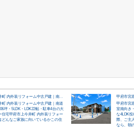
甲府市上今井町 内外装リフォーム中古戸建｜南道路・敷地約106坪・5LDK・LDK22帖・駐車4台の大型ファミリー住宅
井町 内外装リフォーム中古戸建｜南道
甲府市宮
06坪・5LDK・LDK22帖・駐車4台の大
室南向き
ー住宅甲府市上今井町 内外装リフォー
な4LDK
はどんなご家族に向いているかこの住
際、ご主
なら、朝の車