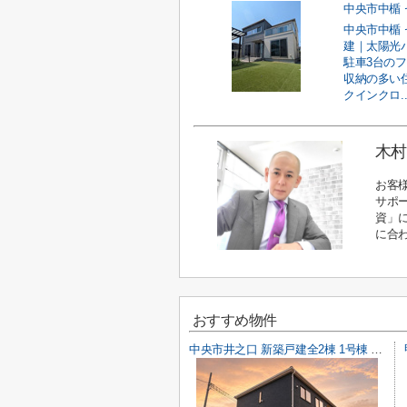
中央市中楯 
建｜太陽光
駐車3台の
収納の多い
クインクロ..
木村
お客
サポ
資」
に合
おすすめ物件
中央市井之口 新築戸建全2棟 1号棟 常永駅歩7分 車並列2台