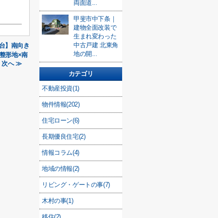
両面道...
甲斐市中下条｜
建物全面改装で
生まれ変わった
中古戸建 北東角
4台】南向き
地の開...
坪整形地×南
次へ ≫
カテゴリ
不動産投資(1)
物件情報(202)
住宅ローン(6)
長期優良住宅(2)
情報コラム(4)
地域の情報(2)
リビング・ゲートの事(7)
木村の事(1)
移住(2)