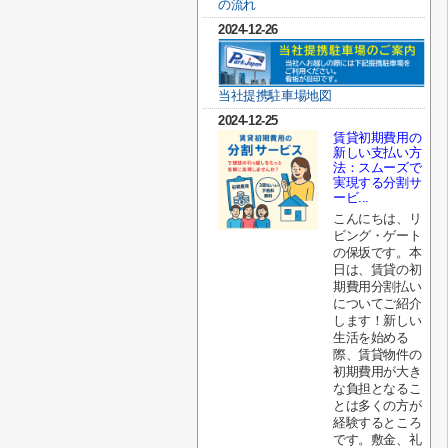
の流れ
2024-12-26
当社提携駐車場地図
2024-12-25
賃貸初期費用の
新しい支払い方
法：スムーズで
実現する分割サ
ービ...
こんにちは、リ
ビング・ゲート
の保坂です。本
日は、賃貸の初
期費用分割払い
についてご紹介
します！新しい
生活を始める
際、賃貸物件の
初期費用が大き
な負担となるこ
とは多くの方が
経験するところ
です。敷金、礼