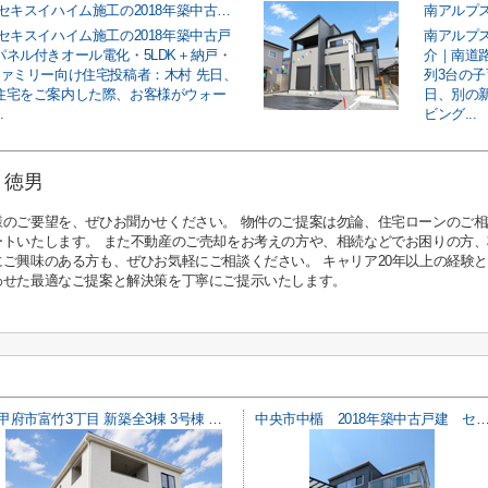
中央市中楯 セキスイハイム施工の2018年築中古戸建｜太陽光パネル付きオール電化・5LDK＋納戸・駐車3台のファミリー向け住宅
セキスイハイム施工の2018年築中古戸
南アルプス
パネル付きオール電化・5LDK＋納戸・
介｜南道路
ファミリー向け住宅投稿者：木村 先日、
列3台の
住宅をご案内した際、お客様がウォー
日、別の
.
ビング...
 徳男
様のご要望を、ぜひお聞かせください。 物件のご提案は勿論、住宅ローンのご
ートいたします。 また不動産のご売却をお考えの方や、相続などでお困りの方
にご興味のある方も、ぜひお気軽にご相談ください。 キャリア20年以上の経験
わせた最適なご提案と解決策を丁寧にご提示いたします。
甲府市富竹3丁目 新築全3棟 3号棟 南西道路・車並列3台
中央市中楯 2018年築中古戸建 セキスイハイム施工 太