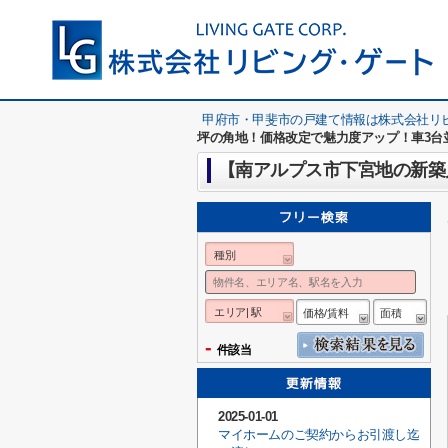
甲府市・甲斐市の戸建て情報は株式会社リ
坪の角地！価格改定で魅力度アップ！車3台並
種別
エリア| 駅
価格/賃料
面積
-
件該当
2025-01-01
マイホームのご契約からお引渡し迄