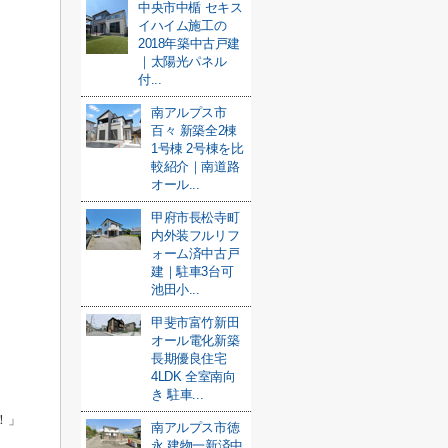
中央市中楯 セキス
イハイム施工の
2018年築中古戸建
｜太陽光パネル
付...
南アルプス市
百々 新築全2棟
1号棟 2号棟を比
較紹介｜南道路
オール...
甲府市長松寺町
内外装フルリフ
ォーム済中古戸
建｜駐車3台可
池田小...
甲斐市富竹新田
オール電化新築
長期優良住宅
4LDK 全室南向
き 駐車...
！」
南アルプス市徳
永 建物一新済中