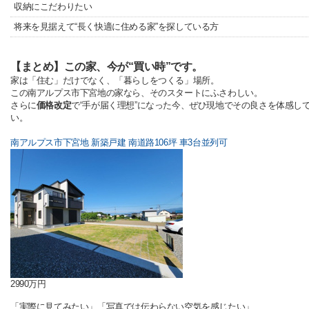
収納にこだわりたい
将来を見据えて“長く快適に住める家”を探している方
【まとめ】この家、今が“買い時”です。
家は「住む」だけでなく、「暮らしをつくる」場所。
この南アルプス市下宮地の家なら、そのスタートにふさわしい。
さらに
価格改定
で“手が届く理想”になった今、ぜひ現地でその良さを体感し
い。
南アルプス市下宮地 新築戸建 南道路106坪 車3台並列可
2990万円
「実際に見てみたい」「写真では伝わらない空気を感じたい」