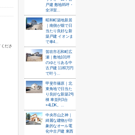
戸建 敷地85坪・
全洋室...
昭和町築地新居
｜南側が畑で日
当たり良好な新
築戸建 イオンま
で車4...
てくださ
笛吹市石和町広
瀬｜敷地101坪
のゆとりある中
古戸建 1180万円
で叶う...
甲斐市篠原｜北
東角地で日当た
り良好な新築2号
棟 車並列3台
×4LDK。...
中央市山之神｜
綺麗な建物が印
象的なオール電
化中古戸建 東西