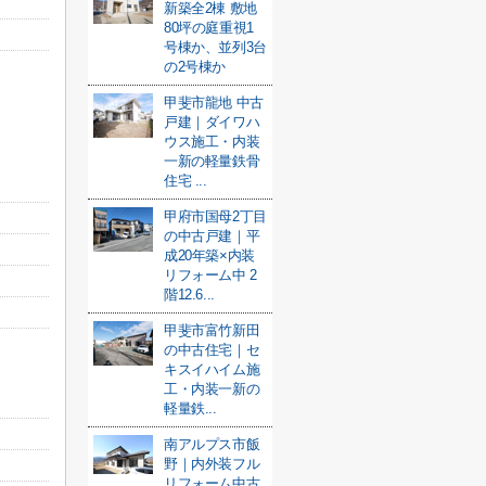
新築全2棟 敷地
80坪の庭重視1
号棟か、並列3台
の2号棟か
甲斐市龍地 中古
戸建｜ダイワハ
ウス施工・内装
一新の軽量鉄骨
住宅 ...
甲府市国母2丁目
の中古戸建｜平
成20年築×内装
リフォーム中 2
階12.6...
甲斐市富竹新田
の中古住宅｜セ
キスイハイム施
工・内装一新の
軽量鉄...
南アルプス市飯
野｜内外装フル
リフォーム中古