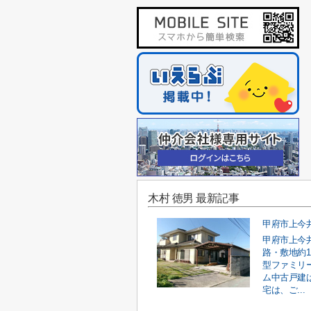
木村 徳男 最新記事
甲府市上今
路・敷地約1
型ファミリ
ム中古戸建
宅は、ご...