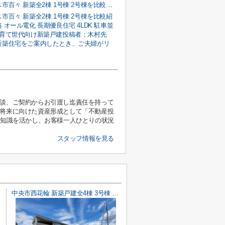
南アルプス市百々 新築全2棟 1号棟 2号棟を比較紹介｜南道路 オール電化 長期優良住宅 4LDK 駐車並列3台の子育て世代向け新築戸建
市百々 新築全2棟 1号棟 2号棟を比較紹
 オール電化 長期優良住宅 4LDK 駐車並
子育て世代向け新築戸建投稿者：木村先
新築住宅をご案内したとき、ご夫婦がリ
相談、ご契約からお引渡し迄責任を持って
、将来に向けた資産形成として「不動産投
と知識を活かし、お客様一人ひとりの状況
スタッフ情報を見る
陽光パネル
中央市西花輪 新築戸建全4棟 3号棟 車並列3台 敷地82坪