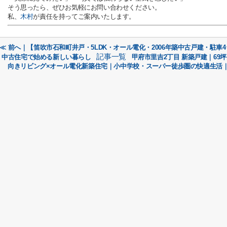
そう思ったら、ぜひお気軽にお問い合わせください。
私、
木村
が責任を持ってご案内いたします。
≪ 前へ｜【笛吹市石和町井戸・5LDK・オール電化・2006年築中古戸建・駐車
記事一覧
中古住宅で始める新しい暮らし
甲府市里吉2丁目 新築戸建｜69
向きリビング×オール電化新築住宅｜小中学校・スーパー徒歩圏の快適生活｜