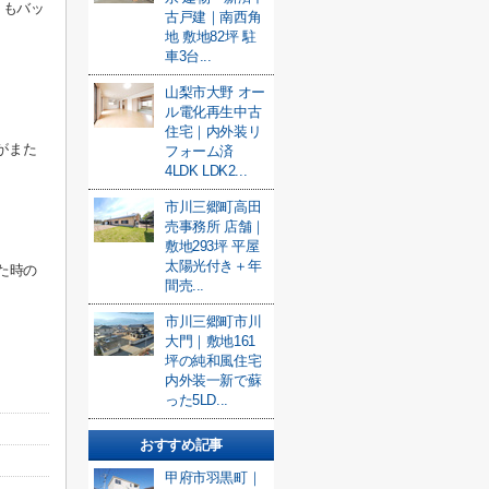
りもバッ
古戸建｜南西角
地 敷地82坪 駐
車3台...
山梨市大野 オー
ル電化再生中古
住宅｜内外装リ
がまた
フォーム済
4LDK LDK2...
市川三郷町高田
売事務所 店舗｜
敷地293坪 平屋
太陽光付き＋年
た時の
間売...
市川三郷町市川
大門｜敷地161
坪の純和風住宅
内外装一新で蘇
った5LD...
おすすめ記事
甲府市羽黒町｜