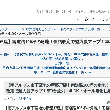
営業時間：
9：30～18：00（あなたのご都合に合わせ
ビング・ゲート
>
株式会社リビング・ゲートのスタッフブログ記事一覧
>
【
列・4LDK・オール電化住宅
≪ 前へ｜【笛吹市石和町井戸・5LDK・オール電化・2006年築中古戸建・駐車
中古住宅で始める新しい暮らし
記事一覧
甲府市里吉2丁目 新築戸建｜69坪整形地×南向きリビング×オール電化新築住
校・スーパー徒歩圏の快適生活｜次へ ≫
【南アルプス市下宮地の新築戸建】南道路106坪の角地！
改定で魅力度アップ！車3台並列・4LDK・オール電化住
カテゴリ：
物件情報
20
【南アルプス市下宮地の新築戸建】南道路106坪の角地！価格