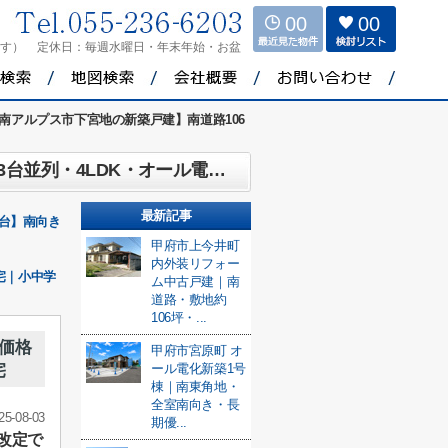
00
00
ます）
定休日：
毎週水曜日・年末年始・お盆
南アルプス市下宮地の新築戸建】南道路106
【南アルプス市下宮地の新築戸建】南道路106坪の角地！価格改定で魅力度アップ！車3台並列・4LDK・オール電化住宅
最新記事
4台】南向き
甲府市上今井町
内外装リフォー
宅｜小中学
ム中古戸建｜南
道路・敷地約
106坪・...
価格
甲府市宮原町 オ
宅
ール電化新築1号
棟｜南東角地・
全室南向き・長
25-08-03
期優...
改定で