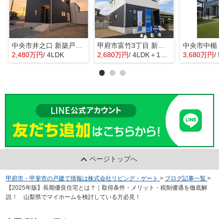
中央市井之口 新築戸建全2棟 1号棟 常永駅歩7分 車並列2台
甲府市富竹3丁目 新築全3棟 3号棟 南西道路・車並列3台
2,480万円
/ 4LDK
2,680万円
/ 4LDK＋1S(納戸)
3,680万円
/ 
ページトップへ
甲府市・甲斐市の戸建て情報は株式会社リビング・ゲート
>
ブログ記事一覧
>
【2025年版】長期優良住宅とは？｜取得条件・メリット・税制優遇を徹底解
説！ 山梨県でマイホームを検討している方必見！