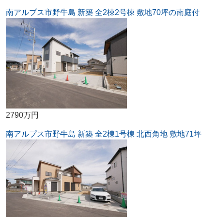
南アルプス市野牛島 新築 全2棟2号棟 敷地70坪の南庭付
2790万円
南アルプス市野牛島 新築 全2棟1号棟 北西角地 敷地71坪