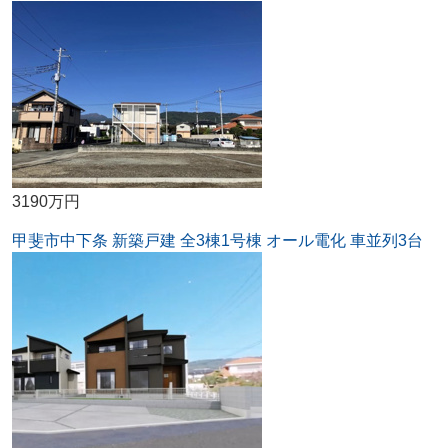
3190万円
甲斐市中下条 新築戸建 全3棟1号棟 オール電化 車並列3台