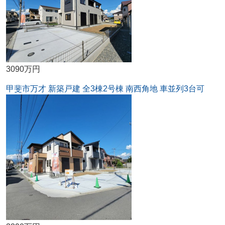
3090万円
甲斐市万才 新築戸建 全3棟2号棟 南西角地 車並列3台可