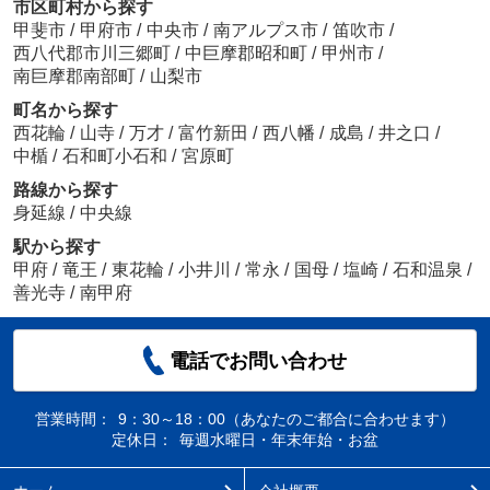
市区町村から探す
甲斐市
/
甲府市
/
中央市
/
南アルプス市
/
笛吹市
/
西八代郡市川三郷町
/
中巨摩郡昭和町
/
甲州市
/
南巨摩郡南部町
/
山梨市
町名から探す
西花輪
/
山寺
/
万才
/
富竹新田
/
西八幡
/
成島
/
井之口
/
中楯
/
石和町小石和
/
宮原町
路線から探す
身延線
/
中央線
駅から探す
甲府
/
竜王
/
東花輪
/
小井川
/
常永
/
国母
/
塩崎
/
石和温泉
/
善光寺
/
南甲府
電話でお問い合わせ
営業時間：
9：30～18：00（あなたのご都合に合わせます）
定休日：
毎週水曜日・年末年始・お盆