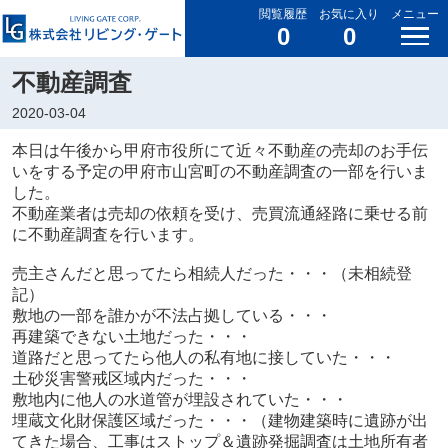
閲覧履歴
お気に入り
メニュー
0
0
不動産調査
2020-03-04
本日は午後から甲府市役所にて近々不動産の売却のお手伝
いをする予定の甲府市山宮町の不動産調査の一部を行いま
した。
不動産業者は売却の依頼を受け、売買流通経路に乗せる前
に不動産調査を行います。
売主さんだと思ってたら相続人だった・・・（未相続登
記）
敷地の一部を誰かが不法占拠している・・・
再建築できない土地だった・・・
道路だと思ってたら他人の私有地に接していた・・・
土砂災害警戒区域内だった・・・
敷地内に他人の水道管が埋設されていた・・・
埋蔵文化財保護区域だった・・・（建物建築時に遺跡が出
てきた場合、工事はストップ＆遺跡発掘調査は土地所有者