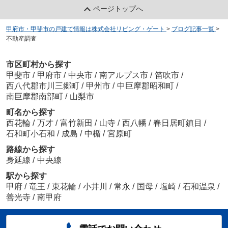
ページトップへ
甲府市・甲斐市の戸建て情報は株式会社リビング・ゲート
>
ブログ記事一覧
>
不動産調査
市区町村から探す
甲斐市
/
甲府市
/
中央市
/
南アルプス市
/
笛吹市
/
西八代郡市川三郷町
/
甲州市
/
中巨摩郡昭和町
/
南巨摩郡南部町
/
山梨市
町名から探す
西花輪
/
万才
/
富竹新田
/
山寺
/
西八幡
/
春日居町鎮目
/
石和町小石和
/
成島
/
中楯
/
宮原町
路線から探す
身延線
/
中央線
駅から探す
甲府
/
竜王
/
東花輪
/
小井川
/
常永
/
国母
/
塩崎
/
石和温泉
/
善光寺
/
南甲府