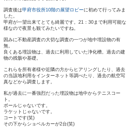
調査後は
甲府市役所10階の展望ロビー
に初めて行ってみま
した。
甲府が一望出来てとても綺麗です。21：30まで利用可能な
様なので夜景も観てみたいですね。
因みに不動産調査の大切な調査の一つが地中埋設物の有
無。
良くある埋設物は、過去に利用していた浄化槽。過去の建
物の残骸や基礎。
これらを所有者様や近隣の方からヒアリングしたり、過去
の当該地利用をインターネット等調べたり、過去の航空写
真などから調査します。
私が過去に一番強烈だった埋設物は地中からテニスコー
ト。
ボールじゃないです。
ラケットじゃないです。
コートです(笑)
その下からショベルカーが2台(笑)