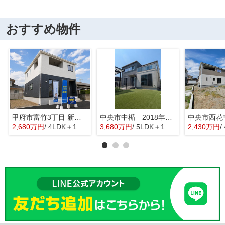
おすすめ物件
甲府市富竹3丁目 新築全3棟 3号棟 南西道路・車並列3台
中央市中楯 2018年築中古戸建 セキスイハイム施工 太陽光パネル
2,680万円
/ 4LDK＋1S(納戸)
3,680万円
/ 5LDK＋1S(納戸)
2,430万円
/